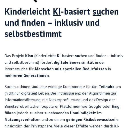
Kinderleicht
KI
-basiert
su
chen
und finden – inklusiv und
selbstbestimmt
Das Projekt
KIsu
(Kinderleicht
KI
-basiert
su
chen und finden – inklusiv
und selbstbestimmt) fördert
digitale Souveränität
in der
Internetsuche für
Menschen mit speziellen Bedürfnissen
in
mehreren Generationen
.
Suchmaschinen sind eine wichtige Komponente für die
Teilhabe
am
(nicht nur digitalen) Leben. Die Intransparenz der Algorithmen zur
Informationsfilterung, die Nutzerprofilierung und das Design der
Benutzeroberflächen populärer Plattformen wie Google oder Bing
führen jedoch zu einer zunehmenden
Unmündigkeit im
Nutzungsverhalten
und zu einem
geringen Risikobewusstsein
hinsichtlich der Privatsphäre. Viele dieser Effekte werden durch KI-