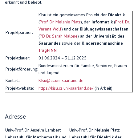
erkennt und behebt.
KIsu ist ein gemeinsames Projekt der
Didaktik
(
Prof. Dr. Melanie Platz
), der
Informatik
(
Prof. Dr.
Verena Wolf
) und der
Bildungswissenschaften
Projektpartner:
(
PD Dr. Sarah Malone
) an der
Universität des
Saarlandes
sowie der
Kindersuchmaschine
fragFINN
.
Projektdauer:
01.06.2024 – 31.12.2025
Bundesministerium für Familie, Senioren, Frauen
Projektförderung:
und Jugend
Kontakt:
KIsu@cs.uni-saarland.de
Projektwebsite:
https://kisu.cs.uni-saarland.de/
(in Arbeit)
Adresse
Univ.-Prof. Dr. Anselm Lambert
Univ.-Prof. Dr. Melanie Platz
Lehrstuhl für Mathematik und
Lehrstuhl für Didaktik der