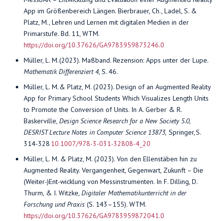
App im Größenbereich Längen. Bierbrauer, Ch., Ladel, S. &
Platz, M., Lehren und Lernen mit digitalen Medien in der
Primarstufe. Bd. 11, WTM.
https://doi.org/10.37626/GA9783959873246.0
Müller, L. M. (2023). Maßband. Rezension: Apps unter der Lupe.
Mathematik Differenziert 4
, S. 46.
Müller, L. M. & Platz, M. (2023). Design of an Augmented Reality
App for Primary School Students Which Visualizes Length Units
to Promote the Conversion of Units. In A. Gerber & R.
Baskerville,
Design Science Research for a New Society 5.0,
DESRIST Lecture Notes in Computer Science 13873,
Springer, S.
314-328
10.1007/978-3-031-32808-4_20
Müller, L. M. & Platz, M. (2023). Von den Ellenstäben hin zu
Augmented Reality. Vergangenheit, Gegenwart, Zukunft – Die
(Weiter-)Ent-wicklung von Messinstrumenten. In F. Dilling, D.
Thurm, & I. Witzke,
Digitaler Mathematikunterricht in der
Forschung und Praxis
(S. 143–155). WTM.
https://doi.org/10.37626/GA9783959872041.0